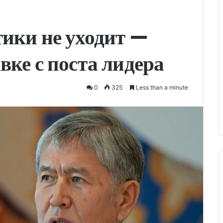
тики не уходит —
вке с поста лидера
0
325
Less than a minute