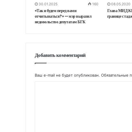
30.01.2025
160
08.05.2020
«Так и будем перед вами
Глава МИД КР
отчитываться?» — мэр выразил
границе с тад
недовольство депутатам БГК
Добавить комментарий
Ваш e-mail не будет опубликован.
Обязательные 