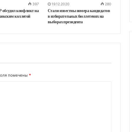
397
19.12.2020
280
 обсудил конфликт на
Стали известны номера кандидатов
жикским коллегой
в избирательных бюллетенях на
выборах президента
поля помечены
*