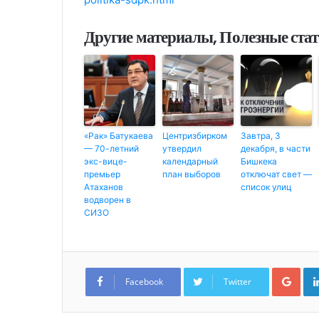
Другие материалы, Полезные ста
«Рак» Батукаева
Центризбирком
Завтра, 3
— 70-летний
утвердил
декабря, в части
экс-вице-
календарный
Бишкека
премьер
план выборов
отключат свет —
Атаханов
список улиц
водворен в
СИЗО
G
o
Facebook
Twitter
o
g
l
e
+