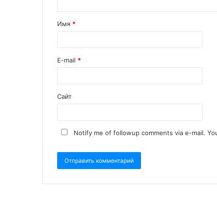
Имя
*
E-mail
*
Сайт
Notify me of followup comments via e-mail. Yo