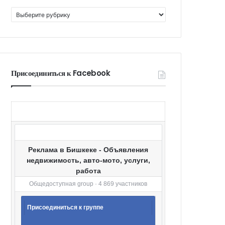
К
а
т
е
г
о
Присоединиться к Facebook
р
и
и
Реклама в Бишкеке - Объявления
недвижимость, авто-мото, услуги,
работа
Общедоступная group · 4 869 участников
Присоединиться к группе