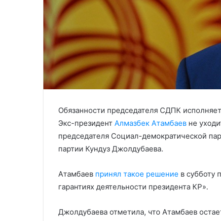
Обязанности председателя СДПК исполняет
Экс-президент
Алмазбек Атамбаев
не уходи
председателя Социал-демократической пар
партии Кундуз Джолдубаева.
Атамбаев
принял такое решение
в субботу 
гарантиях деятельности президента КР».
Джолдубаева отметила, что Атамбаев остает