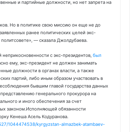
венные и партийные должности, но нет запрета на
ков. Но в политике свою миссию он еще не до
 заявленных ранее политических целей экс-
а политсовете», — сказала Джолдубаева.
 неприкосновенности с экс-президентов,
был
ласно ему, экс-президент не должен занимать
нные должности в органах власти, а также
ских партий, либо иным образом участвовать в
несоблюдения бывшим главой государства данных
о представлению генерального прокурора на
иального и иного обеспечения за счет
ных законом.Исполняющей обязанности
орку Кенеша Асель Кодуранова.
190527/1044474538/kyrgyzstan-almazbek-atambaev-