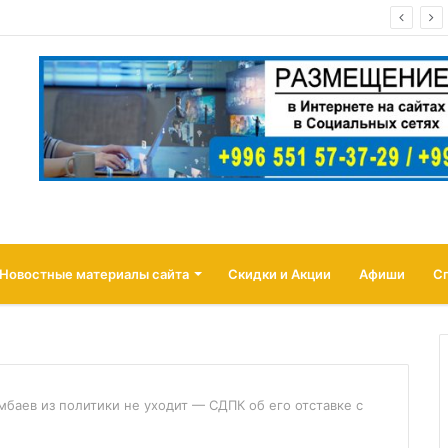
 страховать товары продавцов от атак беспилотников
Новостные материалы сайта
Скидки и Акции
Афиши
С
мбаев из политики не уходит — СДПК об его отставке с