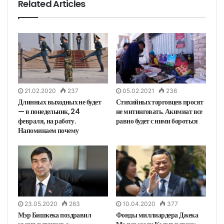
Related Articles
21.02.2020
237
05.02.2021
236
Длинных выходных не будет
Стихийных торговцев просят
— в понедельник, 24
не митинговать. Акимиат все
февраля, на работу.
равно будет с ними бороться
Напоминаем почему
23.05.2020
263
10.04.2020
377
Мэр Бишкека поздравил
Фонды миллиардера Джека