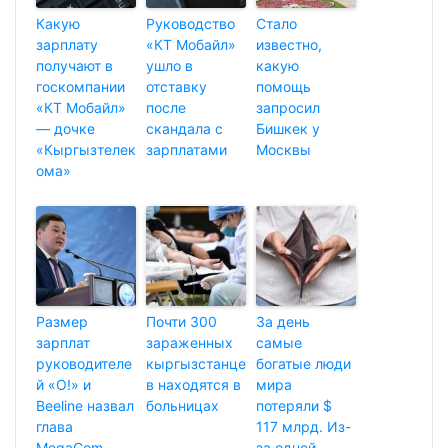
Какую
Руководство
Стало
зарплату
«КТ Мобайл»
известно,
получают в
ушло в
какую
госкомпании
отставку
помощь
«КТ Мобайл»
после
запросил
— дочке
скандала с
Бишкек у
«Кыргызтелек
зарплатами
Москвы
ома»
Размер
Почти 300
За день
зарплат
зараженных
самые
руководителе
кыргызстанце
богатые люди
й «О!» и
в находятся в
мира
Beeline назвал
больницах
потеряли $
глава
117 млрд. Из-
MegaCom
за одной