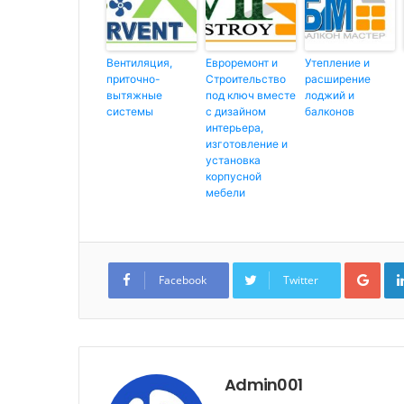
Вентиляция,
Евроремонт и
Утепление и
приточно-
Строительство
расширение
вытяжные
под ключ вместе
лоджий и
системы
с дизайном
балконов
интерьера,
изготовление и
установка
корпусной
мебели
G
o
Facebook
Twitter
o
g
l
e
+
Admin001