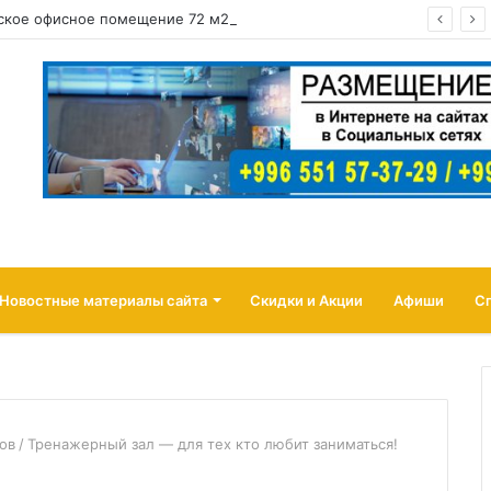
Сдается коммерческое офисное помещение 72 м2, в центре города район: ул. Абдрахманова, перес. Токтогула
Новостные материалы сайта
Скидки и Акции
Афиши
С
ов
/
Тренажерный зал — для тех кто любит заниматься!