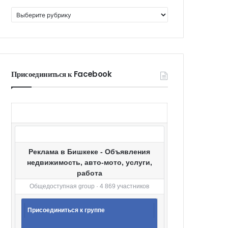
К
а
т
е
г
о
Присоединиться к Facebook
р
и
и
Реклама в Бишкеке - Объявления
недвижимость, авто-мото, услуги,
работа
Общедоступная group · 4 869 участников
Присоединиться к группе