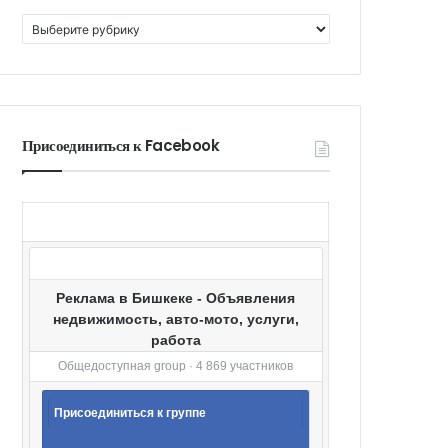
К
а
т
е
г
о
Присоединиться к Facebook
р
и
и
Реклама в Бишкеке - Объявления
недвижимость, авто-мото, услуги,
работа
Общедоступная group · 4 869 участников
Присоединиться к группе