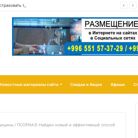
а страховать товары продавцов от атак беспилотников
Новостные материалы сайта
Скидки и Акции
Афиши
С
дицины
/
ПСОРИАЗ! Найден новый и эффективный способ