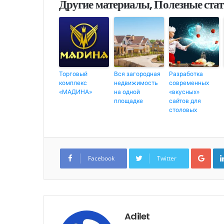
Другие материалы, Полезные ста
Торговый
Вся загородная
Разработка
комплекс
недвижимость
современных
«МАДИНА»
на одной
«вкусных»
площадке
сайтов для
столовых
G
o
Facebook
Twitter
o
g
l
e
+
Adilet