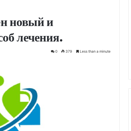
н новый и
об лечения.
0
379
Less than a minute