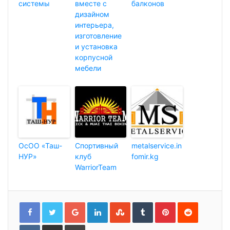
системы
вместе с
балконов
дизайном
интерьера,
изготовление
и установка
корпусной
мебели
ОсОО «Таш-
Спортивный
metalservice.in
НУР»
клуб
fomir.kg
WarriorTeam
G
L
S
T
P
R
o
i
t
u
i
e
o
n
u
m
n
d
g
k
m
b
t
d
l
e
b
l
e
i
V
П
Р