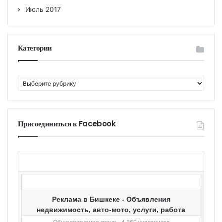
Июль 2017
Категории
К
а
т
е
г
Присоединиться к Facebook
о
р
и
и
Реклама в Бишкеке - Объявления
недвижимость, авто-мото, услуги, работа