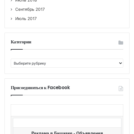
Июль 2018
Сентябрь 2017
Июль 2017
Категории
К
а
т
е
г
Присоединиться к Facebook
о
р
и
и
Реклама в Бишкеке - Объявления