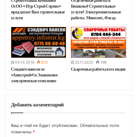
Строительная компания
Отделочные работы в
ОсОО « Нур Строй Сервис»
Бишкеке! Строительные
предлагает Вам строительные
услуги! Электромонтажные
услуги
работы. Монолит, Фасад
04.10.2019
670
25.11.2020
198
Сэндвич панели от
Сварочные работы всех видов
«Аппстрой»! и Экономное
электрическое отопление
Добавить комментарий
Ваш e-mail не будет опубликован.
Обязательные поля
помечены
*