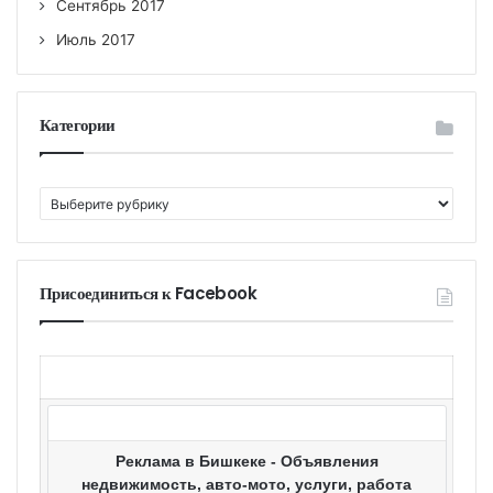
Сентябрь 2017
Июль 2017
Категории
К
а
т
е
г
Присоединиться к Facebook
о
р
и
и
Реклама в Бишкеке - Объявления
недвижимость, авто-мото, услуги, работа