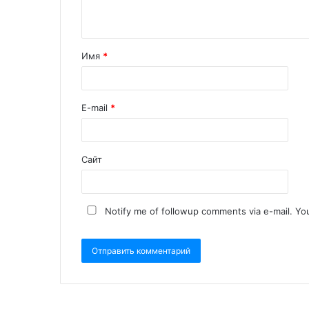
Имя
*
E-mail
*
Сайт
Notify me of followup comments via e-mail. Yo