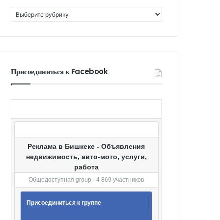
К
а
т
е
г
о
Присоединиться к Facebook
р
и
и
Реклама в Бишкеке - Объявления
недвижимость, авто-мото, услуги,
работа
Общедоступная group · 4 869 участников
Присоединиться к группе