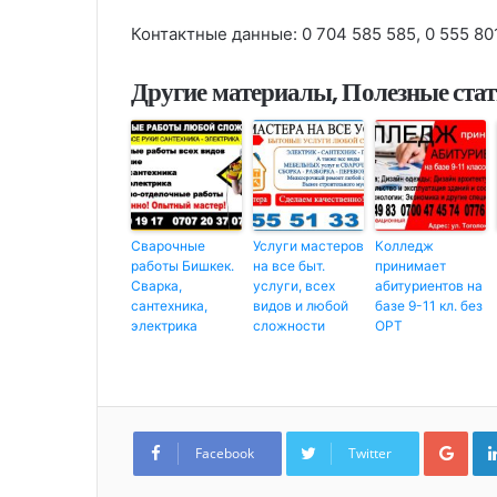
Контактные данные: 0 704 585 585, 0 555 80
Другие материалы, Полезные ста
Сварочные
Услуги мастеров
Колледж
работы Бишкек.
на все быт.
принимает
Сварка,
услуги, всех
абитуриентов на
сантехника,
видов и любой
базе 9-11 кл. без
электрика
сложности
ОРТ
G
o
Facebook
Twitter
o
g
l
e