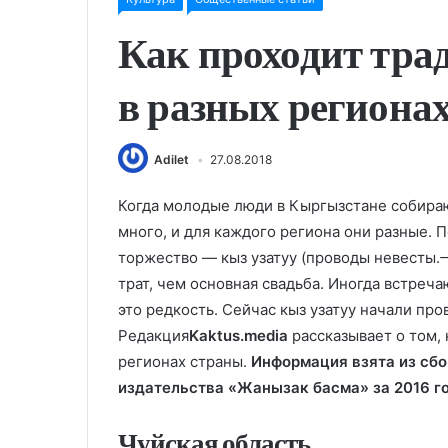
Как проходит тра
в разных региона
Adilet
27.08.2018
Когда молодые люди в Кыргызстане собирают
много, и для каждого региона они разные.
торжество — кыз узатуу (проводы невесты.
трат, чем основная свадьба. Иногда встреч
это редкость. Сейчас кыз узатуу начали про
Редакция
Kaktus.media
рассказывает о том, 
регионах страны.
Информация взята из сбо
издательства «Жанызак басма» за 2016 го
Чуйская область