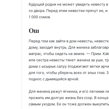
будущей родни не может увидеть невесту в 
со двора. Перед этим невестки прячут ее, 
1 000 сомов.
Ош
Перед тем как зайти в дом невесты, невест
дому, заходит внутрь. Для жениха заблаго
матрас, чтобы сидеть на земле.
— Прим. Kak
или сестра невесты тянет жениха за уши, тр
дома с ысырык салуу (поджигают ветки арч
для того, чтобы уберечь всех от злых глаз. 
поднос с дымящейся арчой.
Для жениха режут ягненка, и его легкими л
прожить им долгую жизнь без ссор. В конце
самым уходом. Ее он тоже должен выкупить