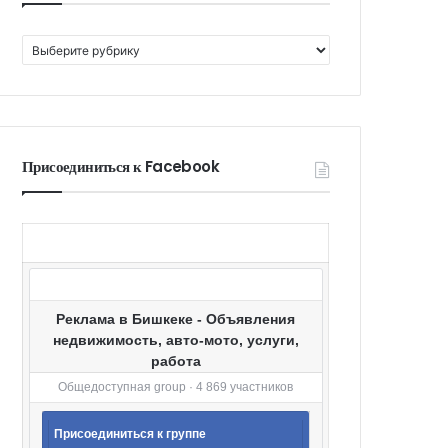
К
а
т
е
г
о
Присоединиться к Facebook
р
и
и
Реклама в Бишкеке - Объявления
недвижимость, авто-мото, услуги,
работа
Общедоступная group · 4 869 участников
Присоединиться к группе