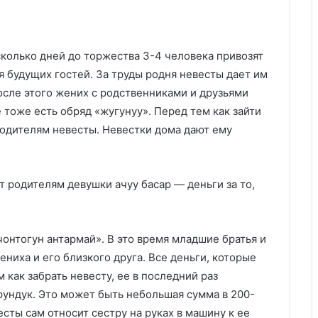
сколько дней до торжества 3-4 человека привозят
я будущих гостей. За труды родня невесты дает им
после этого жених с родственниками и друзьями
 тоже есть обряд «жугунуу». Перед тем как зайти
одителям невесты. Невестки дома дают ему
т родителям девушки ачуу басар — деньги за то,
онтогун антармай». В это время младшие братья и
ниха и его близкого друга. Все деньги, которые
м как забрать невесту, ее в последний раз
рундук. Это может быть небольшая сумма в 200-
сты сам относит сестру на руках в машину к ее