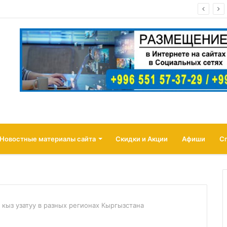
а Иссык-Куле! пансионат «ОСТРОВОК» Бостери
Новостные материалы сайта
Скидки и Акции
Афиши
С
кыз узатуу в разных регионах Кыргызстана